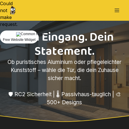
Could
not
make
request.
Dein Eingang. Dein
Free Website Widget
Statement.
Ob puristisches Aluminium oder pflegeleichter
Kunststoff – wähle die Tür, die dein Zuhause
sicher macht.
🛡️ RC2 Sicherheit | 🌡️ Passivhaus-tauglich | 🎨
500+ Designs