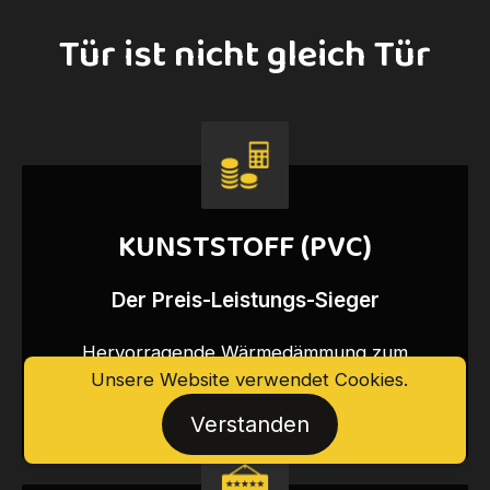
Tür ist nicht gleich Tür
KUNSTSTOFF (PVC)
Der Preis-Leistungs-Sieger
Hervorragende Wärmedämmung zum
Unsere Website verwendet Cookies.
fairen Preis. Ideal, wenn das Budget
effizient eingesetzt werden soll.
Verstanden